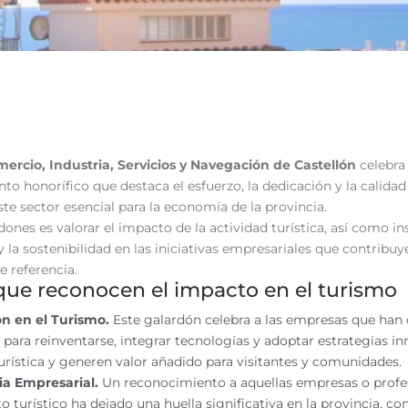
smo
ercio, Industria, Servicios y Navegación de Castellón
celebra
to honorífico que destaca el esfuerzo, la dedicación y la calida
ste sector esencial para la economía de la provincia.
dones es valorar el impacto de la actividad turística, así como in
Trayectoria Empresarial
y la sostenibilidad en las iniciativas empresariales que contribu
 referencia.
que reconocen el impacto en el turismo
ón en el Turismo.
Este galardón celebra a las empresas que ha
para reinventarse, integrar tecnologías y adoptar estrategias i
turística y generen valor añadido para visitantes y comunidades.
ia Empresarial.
Un reconocimiento a aquellas empresas o profes
to turístico ha dejado una huella significativa en la provincia, 